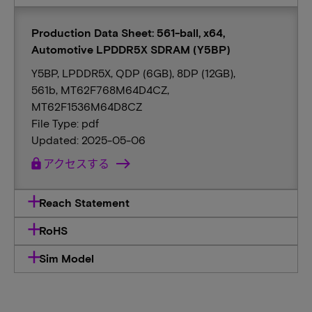
Production Data Sheet: 561-ball, x64,
Automotive LPDDR5X SDRAM (Y5BP)
Y5BP, LPDDR5X, QDP (6GB), 8DP (12GB),
561b, MT62F768M64D4CZ,
MT62F1536M64D8CZ
File Type: pdf
Updated: 2025-05-06
lock
アクセスする
Reach Statement
RoHS
Sim Model