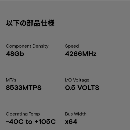
以下の部品仕様
Component Density
Speed
48Gb
4266MHz
MT/s
I/O Voltage
8533MTPS
0.5 VOLTS
Operating Temp
Bus Width
-40C to +105C
x64