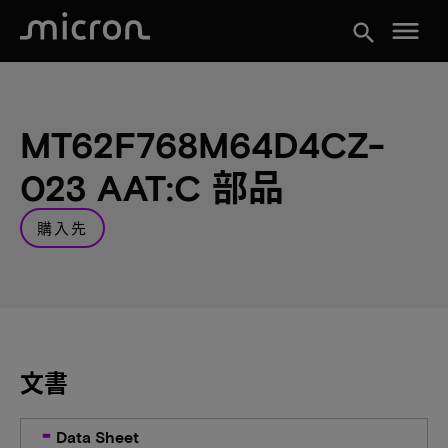
menu
search
MT62F768M64D4CZ-
023 AAT:C 部品
購入先
文書
Data Sheet