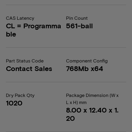
CAS Latency
Pin Count
CL = Programma
561-ball
ble
Part Status Code
Component Config
Contact Sales
768Mb x64
Dry Pack Qty
Package Dimension (W x
1020
L x H) mm
8.00 x 12.40 x 1.
20