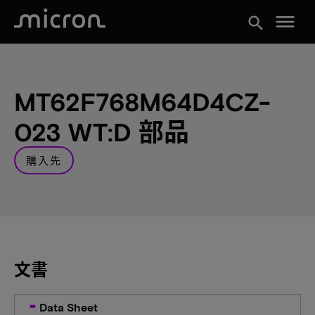
menu
search
MT62F768M64D4CZ-
023 WT:D 部品
購入先
文書
Data Sheet