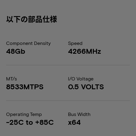
以下の部品仕様
Component Density
Speed
48Gb
4266MHz
MT/s
I/O Voltage
8533MTPS
0.5 VOLTS
Operating Temp
Bus Width
-25C to +85C
x64