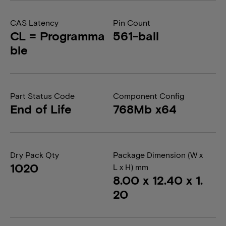
CAS Latency
Pin Count
CL = Programma
561-ball
ble
Part Status Code
Component Config
End of Life
768Mb x64
Dry Pack Qty
Package Dimension (W x
1020
L x H) mm
8.00 x 12.40 x 1.
20