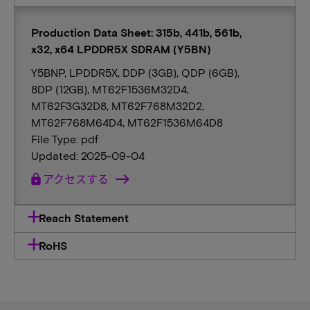
Production Data Sheet: 315b, 441b, 561b,
x32, x64 LPDDR5X SDRAM (Y5BN)
Y5BNP, LPDDR5X, DDP (3GB), QDP (6GB),
8DP (12GB), MT62F1536M32D4,
MT62F3G32D8, MT62F768M32D2,
MT62F768M64D4, MT62F1536M64D8
File Type: pdf
Updated: 2025-09-04
lock
アクセスする
Reach Statement
RoHS