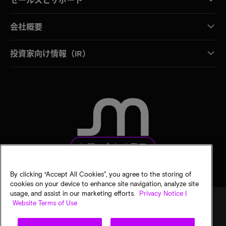
会社概要
投資家向け情報（IR）
お問い合わせ窓口
By clicking “Accept All Cookies”, you agree to the storing of
cookies on your device to enhance site navigation, analyze site
usage, and assist in our marketing efforts.
Privacy Notice |
Website Terms of Use
法的通知
マイクロンのプライバシー通知
販売条件