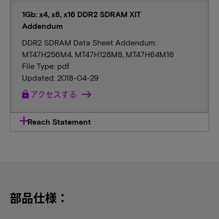
1Gb: x4, x8, x16 DDR2 SDRAM XIT
Addendum
DDR2 SDRAM Data Sheet Addendum:
MT47H256M4, MT47H128M8, MT47H64M16
File Type: pdf
Updated: 2018-04-29
lock
アクセスする
Reach Statement
部品仕様：