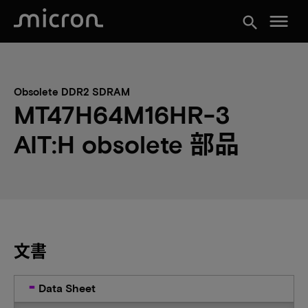
menu
search
Obsolete DDR2 SDRAM
MT47H64M16HR-3
AIT:H obsolete 部品
文書
Data Sheet