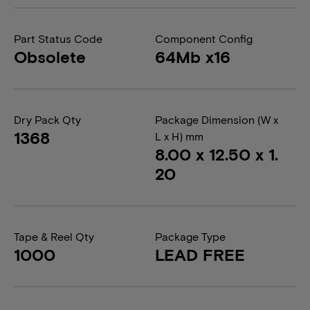
Part Status Code
Component Config
Obsolete
64Mb x16
Dry Pack Qty
Package Dimension (W x
1368
L x H) mm
8.00 x 12.50 x 1.
20
Tape & Reel Qty
Package Type
1000
LEAD FREE