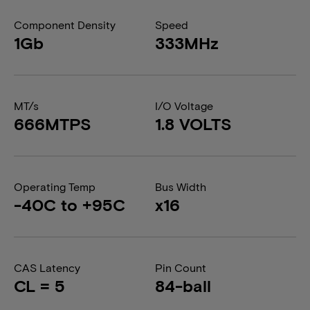
Component Density
Speed
1Gb
333MHz
MT/s
I/O Voltage
666MTPS
1.8 VOLTS
Operating Temp
Bus Width
-40C to +95C
x16
CAS Latency
Pin Count
CL = 5
84-ball