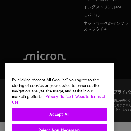
インダストリアルIoT
モバイル
ネットワークのインフラ
ストラクチャ
By clicking “Accept All Cookies”, you agree to the
storing of cookies on your device to enhance site
navigation, analyze site usage, and assist in our
法的通知
マイクロンのプライバシー通知
販売条件
プライバ
marketing efforts.
Privacy Notice |
Website Terms of
©
2026
Micron Technology, Inc. All rights reserved. 情報、
Use
の保証なく「現状有姿」の状態で提供されます。図画の縮尺は正確ではありませ
のすべてのマイクロンの商標はMicron Technology, Inc.に帰属します。他
Accept All
Reject Non-Necessary