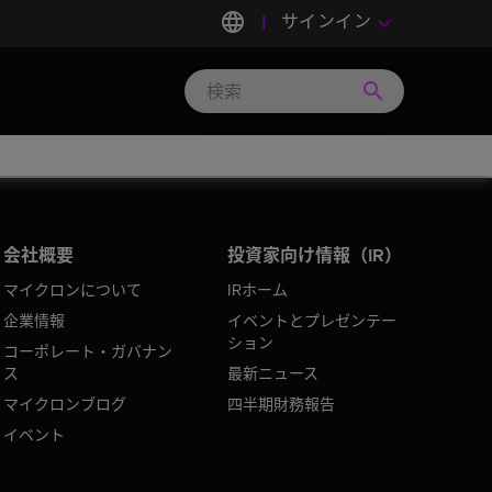
language
サインイン
keyboard_arrow_down
search
Search
Micron
Technology
会社概要
投資家向け情報（IR）
マイクロンについて
IRホーム
企業情報
イベントとプレゼンテー
ション
コーポレート・ガバナン
ス
最新ニュース
マイクロンブログ
四半期財務報告
イベント