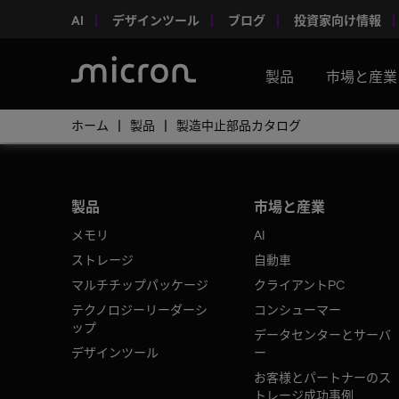
AI
デザインツール
ブログ
投資家向け情報
製品
市場と産業
ホーム
製品
製造中止部品カタログ
製品
市場と産業
メモリ
AI
ストレージ
自動車
マルチチップパッケージ
クライアントPC
テクノロジーリーダーシ
コンシューマー
ップ
データセンターとサーバ
デザインツール
ー
お客様とパートナーのス
トレージ成功事例