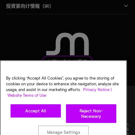
投資家向け情報（IR）
お問い合わせ窓口
By clicking “Accept All Cookies”, you agree to the storing of
cookies on your device to enhance site navigation, analyze site
usage, and assist in our marketing efforts.
Privacy Notice |
Website Terms of Use
法的通知
マイクロンのプライバシー通知
販売条件
Accept All
Reject Non-
プライバシーに関する選択
Necessary
©
2026
Micron Technology, Inc. All rights reserved. 情報、製品、仕様は予告なく変更され
ることがあります。すべての情報は何らの保証なく「現状有姿」の状態で提供されます。図
Manage Settings
画の縮尺は正確ではありません。マイクロン、マイクロンのロゴ、およびその他のすべての