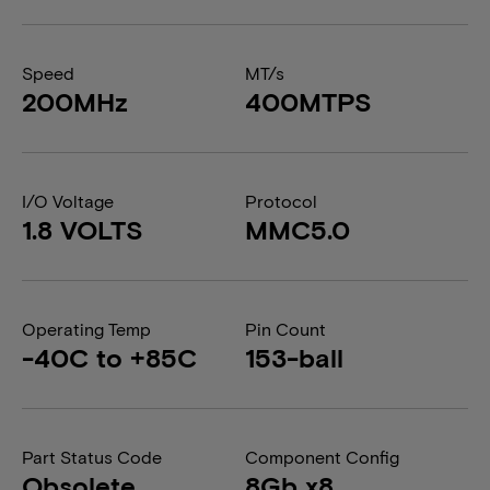
Speed
MT/s
200MHz
400MTPS
I/O Voltage
Protocol
1.8 VOLTS
MMC5.0
Operating Temp
Pin Count
-40C to +85C
153-ball
Part Status Code
Component Config
Obsolete
8Gb x8