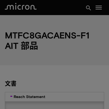
menu
search
MTFC8GACAENS-F1
AIT 部品
文書
Reach Statement