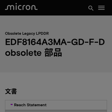
menu
search
Obsolete Legacy LPDDR
EDF8164A3MA-GD-F-D
obsolete 部品
文書
Reach Statement