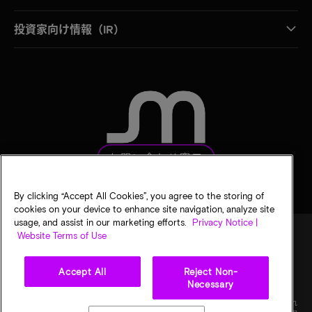
投資家向け情報（IR）
お問い合わせ窓口
By clicking “Accept All Cookies”, you agree to the storing of
cookies on your device to enhance site navigation, analyze site
usage, and assist in our marketing efforts.
Privacy Notice |
Website Terms of Use
法的通知
マイクロンのプライバシー通知
販売条件
Accept All
Reject Non-
プライバシーに関する選択
Necessary
©
2026
Micron Technology, Inc. All rights reserved. 情報、製品、仕様は予告なく変更され