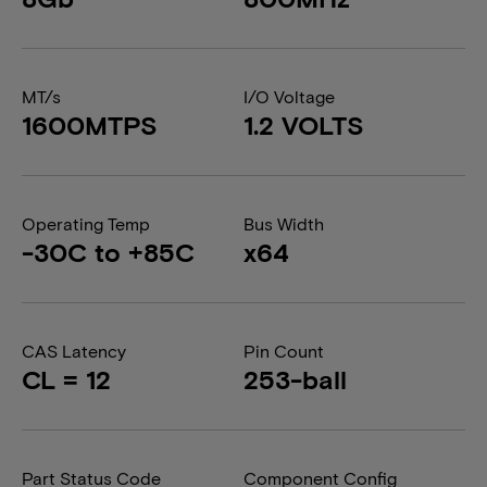
MT/s
I/O Voltage
1600MTPS
1.2 VOLTS
Operating Temp
Bus Width
-30C to +85C
x64
CAS Latency
Pin Count
CL = 12
253-ball
Part Status Code
Component Config