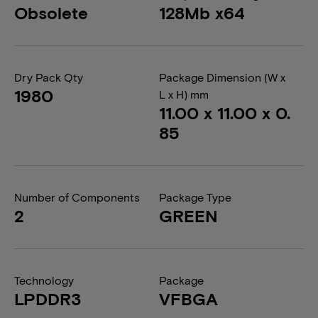
Obsolete
128Mb x64
Dry Pack Qty
Package Dimension (W x
1980
L x H) mm
11.00 x 11.00 x 0.
85
Number of Components
Package Type
2
GREEN
Technology
Package
LPDDR3
VFBGA