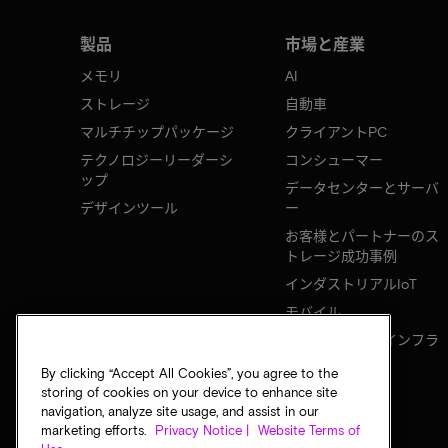
製品
市場と産業
メモリ
AI
ストレージ
自動車
マルチチップパッケージ
クライアントPC
テクノロジーリーダーシ
コンシューマー
ップ
データセンターとサーバ
デザインツール
ー
お客様とパートナーのス
トレージ成功事例
インダストリアルIoT
モバイル
ネットワークのインフラ
ストラクチャ
By clicking “Accept All Cookies”, you agree to the
storing of cookies on your device to enhance site
navigation, analyze site usage, and assist in our
marketing efforts.
Privacy Notice |
Website Terms of