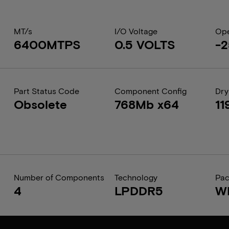
MT/s
I/O Voltage
Ope
6400MTPS
0.5 VOLTS
-2
Part Status Code
Component Config
Dry
Obsolete
768Mb x64
11
Number of Components
Technology
Pa
4
LPDDR5
W