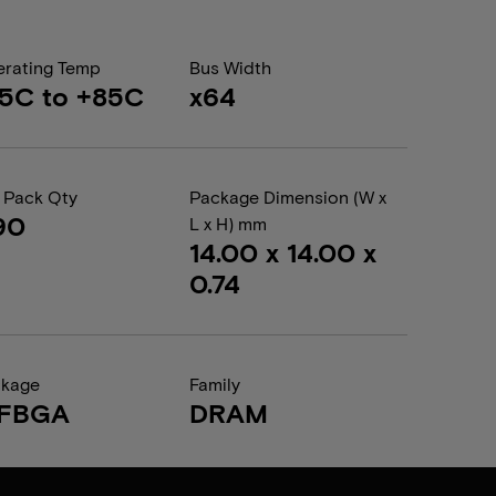
rating Temp
Bus Width
5C to +85C
x64
 Pack Qty
Package Dimension (W x
90
L x H) mm
14.00 x 14.00 x
0.74
ckage
Family
FBGA
DRAM