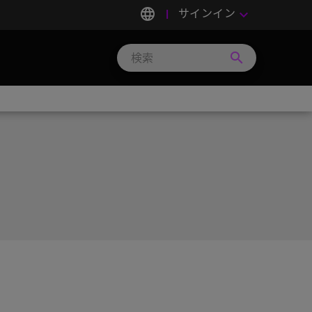
language
サインイン
keyboard_arrow_down
search
Search
Micron
Technology