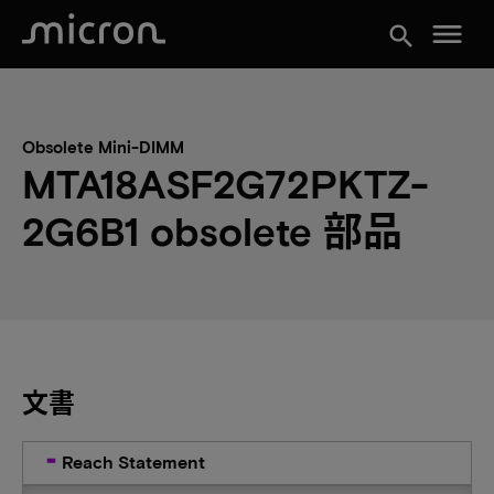
menu
search
Obsolete Mini-DIMM
MTA18ASF2G72PKTZ-
2G6B1 obsolete 部品
文書
Reach Statement