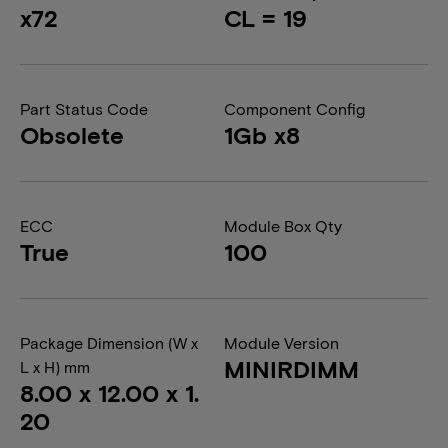
x72
CL = 19
Part Status Code
Component Config
Obsolete
1Gb x8
ECC
Module Box Qty
True
100
Package Dimension (W x
Module Version
MINIRDIMM
L x H) mm
8.00 x 12.00 x 1.
20