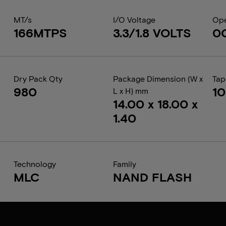
MT/s
I/O Voltage
Ope
166MTPS
3.3/1.8 VOLTS
0
Dry Pack Qty
Package Dimension (W x
Tap
980
1
L x H) mm
14.00 x 18.00 x
1.40
Technology
Family
MLC
NAND FLASH