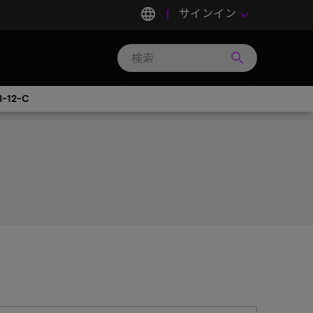
language
サインイン
keyboard_arrow_down
search
Search
Micron
Technology
-12-C