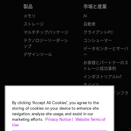
製品
市場と産業
メモリ
AI
ストレージ
自動車
マルチチップパッケージ
クライアントPC
テクノロジーリーダーシ
コンシューマー
ップ
データセンターとサーバ
デザインツール
ー
お客様とパートナーのス
トレージ成功事例
インダストリアルIoT
モバイル
ネットワークのインフラ
ストラクチャ
By clicking “Accept All Cookies”, you agree to the
storing of cookies on your device to enhance site
navigation, analyze site usage, and assist in our
marketing efforts.
Privacy Notice |
Website Terms of
Use