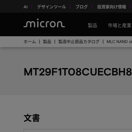
AI
デザインツール
ブログ
投資家向け情報
製品
市場と産業
ホーム
製品
製造中止部品カタログ
MLC NAND ob
MT29F1T08CUECBH8
文書