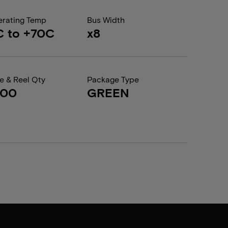
rating Temp
Bus Width
C to +70C
x8
e & Reel Qty
Package Type
000
GREEN