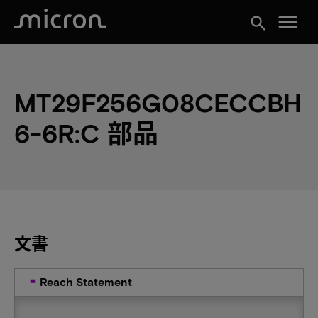
menu
search
MT29F256G08CECCBH
6-6R:C 部品
文書
Reach Statement