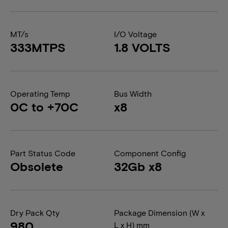
MT/s
I/O Voltage
333MTPS
1.8 VOLTS
Operating Temp
Bus Width
0C to +70C
x8
Part Status Code
Component Config
Obsolete
32Gb x8
Dry Pack Qty
Package Dimension (W x
980
L x H) mm