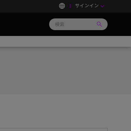
language
サインイン
keyboard_arrow_down
search
Search
Micron
Technology