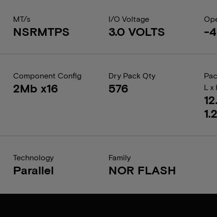
MT/s
I/O Voltage
Ope
NSRMTPS
3.0 VOLTS
-4
Component Config
Dry Pack Qty
Pac
2Mb x16
576
L x
12
1.
Technology
Family
Parallel
NOR FLASH