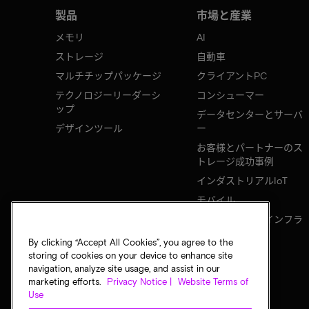
製品
市場と産業
メモリ
AI
ストレージ
自動車
マルチチップパッケージ
クライアントPC
テクノロジーリーダーシ
コンシューマー
ップ
データセンターとサーバ
デザインツール
ー
お客様とパートナーのス
トレージ成功事例
インダストリアルIoT
モバイル
ネットワークのインフラ
ストラクチャ
By clicking “Accept All Cookies”, you agree to the
storing of cookies on your device to enhance site
navigation, analyze site usage, and assist in our
marketing efforts.
Privacy Notice |
Website Terms of
Use