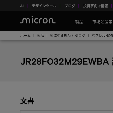
AI
デザインツール
ブログ
投資家向け情報
製品
市場と産業
ホーム
製品
製造中止部品カタログ
パラレルNO
JR28F032M29EWBA
文書