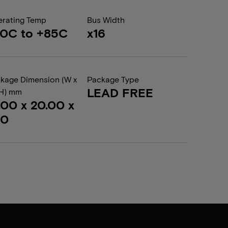
rating Temp
Bus Width
0C to +85C
x16
kage Dimension (W x
Package Type
LEAD FREE
 H) mm
.00 x 20.00 x
20