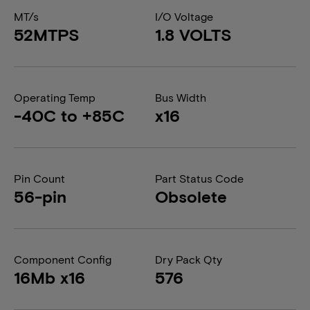
MT/s
I/O Voltage
52MTPS
1.8 VOLTS
Operating Temp
Bus Width
-40C to +85C
x16
Pin Count
Part Status Code
56-pin
Obsolete
Component Config
Dry Pack Qty
16Mb x16
576