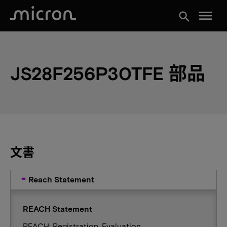
menu
search
JS28F256P30TFE 部品
文書
Reach Statement
REACH Statement
REACH: Registration, Evaluation,