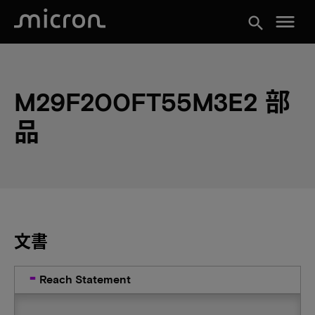
menu
search
M29F200FT55M3E2 部
品
文書
Reach Statement