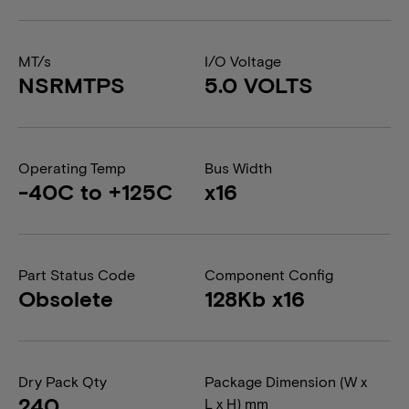
MT/s
I/O Voltage
NSRMTPS
5.0 VOLTS
Operating Temp
Bus Width
-40C to +125C
x16
Part Status Code
Component Config
Obsolete
128Kb x16
Dry Pack Qty
Package Dimension (W x
240
L x H) mm