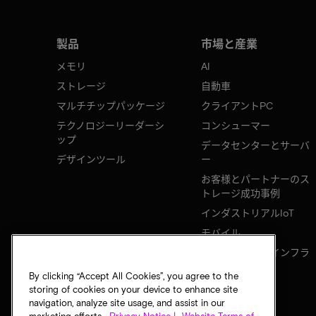
製品
市場と産業
メモリ
AI
ストレージ
自動車
マルチチップパッケージ
クライアントPC
テクノロジーリーダーシ
コンシューマー
ップ
データセンターとサーバ
デザインツール
ー
お客様とパートナーのス
トレージ成功事例
インダストリアルIoT
モバイル
ネットワークのインフラ
ストラクチャ
By clicking “Accept All Cookies”, you agree to the
storing of cookies on your device to enhance site
navigation, analyze site usage, and assist in our