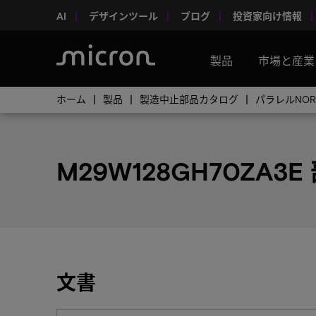
AI
デザインツール
ブログ
投資家向け情報
製品
市場と産業
ホーム
製品
製造中止部品カタログ
パラレルNO
M29W128GH70ZA3E
文書