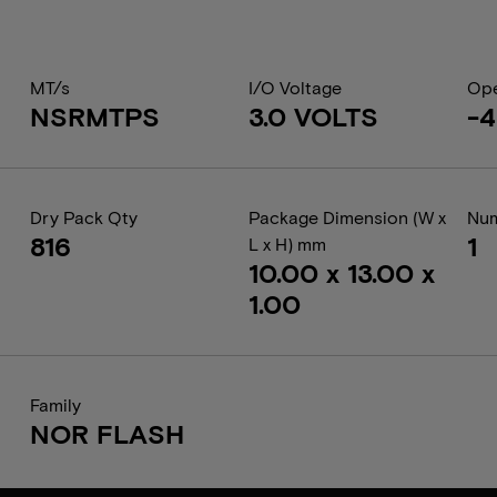
MT/s
I/O Voltage
Ope
NSRMTPS
3.0 VOLTS
-4
Dry Pack Qty
Package Dimension (W x
Num
816
1
L x H) mm
10.00 x 13.00 x
1.00
Family
NOR FLASH