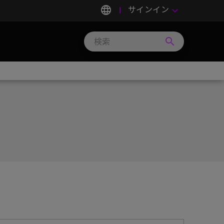
language
サインイン
keyboard_arrow_down
search
Search
Micron
Technology