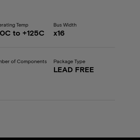
rating Temp
Bus Width
0C to +125C
x16
ber of Components
Package Type
LEAD FREE