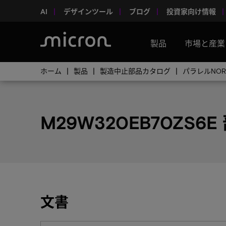
AI
デザインツール
ブログ
投資家向け情報
製品
市場と産業
ホーム
製品
製造中止部品カタログ
パラレルNO
M29W320EB70ZS6E
文書