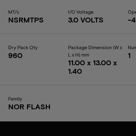
MT/s
I/O Voltage
Ope
NSRMTPS
3.0 VOLTS
-4
Dry Pack Qty
Package Dimension (W x
Num
960
1
L x H) mm
11.00 x 13.00 x
1.40
Family
NOR FLASH