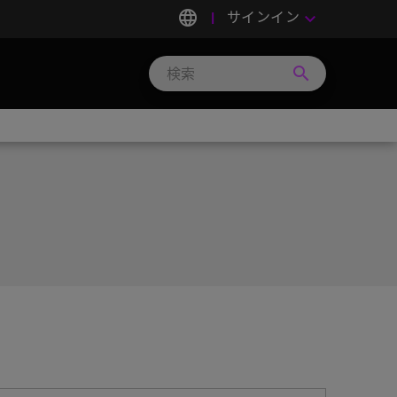
language
サインイン
keyboard_arrow_down
search
Search
Micron
Technology