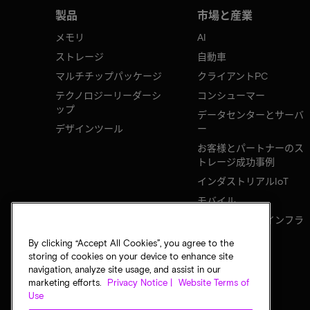
製品
市場と産業
メモリ
AI
ストレージ
自動車
マルチチップパッケージ
クライアントPC
テクノロジーリーダーシ
コンシューマー
ップ
データセンターとサーバ
デザインツール
ー
お客様とパートナーのス
トレージ成功事例
インダストリアルIoT
モバイル
ネットワークのインフラ
ストラクチャ
By clicking “Accept All Cookies”, you agree to the
storing of cookies on your device to enhance site
navigation, analyze site usage, and assist in our
marketing efforts.
Privacy Notice |
Website Terms of
Use