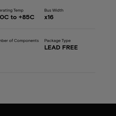
rating Temp
Bus Width
0C to +85C
x16
ber of Components
Package Type
LEAD FREE