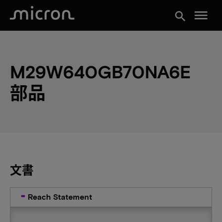
menu
search
M29W640GB70NA6E
部品
文書
Reach Statement