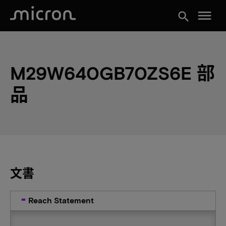
menu
search
M29W640GB70ZS6E 部
品
文書
Reach Statement