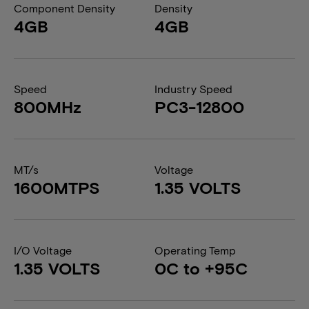
Component Density
Density
4GB
4GB
Speed
Industry Speed
800MHz
PC3-12800
MT/s
Voltage
1600MTPS
1.35 VOLTS
I/O Voltage
Operating Temp
1.35 VOLTS
0C to +95C