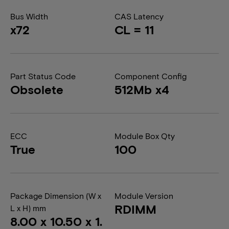
Bus Width
CAS Latency
x72
CL = 11
Part Status Code
Component Config
Obsolete
512Mb x4
ECC
Module Box Qty
True
100
Package Dimension (W x
Module Version
RDIMM
L x H) mm
8.00 x 10.50 x 1.