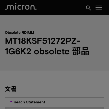
menu
search
Obsolete RDIMM
MT18KSF51272PZ-
1G6K2 obsolete 部品
文書
Reach Statement