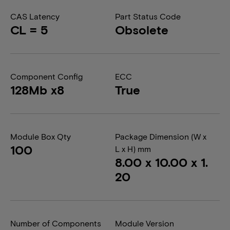
CAS Latency
Part Status Code
CL = 5
Obsolete
Component Config
ECC
128Mb x8
True
Module Box Qty
Package Dimension (W x
100
L x H) mm
8.00 x 10.00 x 1.
20
Number of Components
Module Version