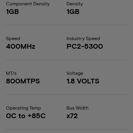
Component Density
Density
1GB
1GB
Speed
Industry Speed
400MHz
PC2-5300
MT/s
Voltage
800MTPS
1.8 VOLTS
Operating Temp
Bus Width
0C to +85C
x72