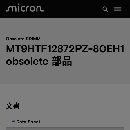
menu
search
Obsolete RDIMM
MT9HTF12872PZ-80EH1
obsolete 部品
文書
Data Sheet