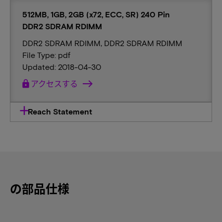
512MB, 1GB, 2GB (x72, ECC, SR) 240 Pin
DDR2 SDRAM RDIMM
DDR2 SDRAM RDIMM, DDR2 SDRAM RDIMM
File Type: pdf
Updated: 2018-04-30
lock
アクセスする
Reach Statement
の部品仕様