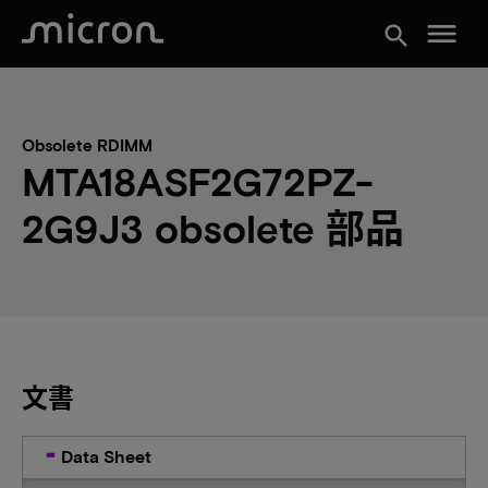
menu
search
Obsolete RDIMM
MTA18ASF2G72PZ-
2G9J3 obsolete 部品
文書
Data Sheet