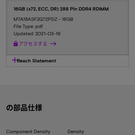
16GB (x72, ECC, DR) 288 Pin DDR4 RDIMM
MTA18ASF2G72PDZ - 16GB
File Type: pdf
Updated: 2021-03-16
lock
アクセスする
Reach Statement
の部品仕様
Component Density
Density