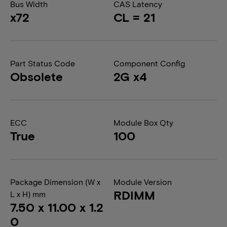
Bus Width
CAS Latency
x72
CL = 21
Part Status Code
Component Config
Obsolete
2G x4
ECC
Module Box Qty
True
100
Package Dimension (W x
Module Version
RDIMM
L x H) mm
7.50 x 11.00 x 1.2
0