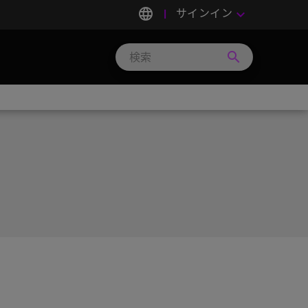
language
サインイン
keyboard_arrow_down
search
Search
Micron
Technology