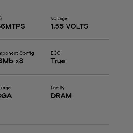
/s
Voltage
66MTPS
1.55 VOLTS
ponent Config
ECC
8Mb x8
True
ckage
Family
BGA
DRAM