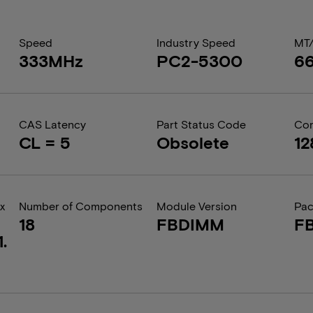
Speed
Industry Speed
MT
333MHz
PC2-5300
6
CAS Latency
Part Status Code
Com
CL = 5
Obsolete
12
x
Number of Components
Module Version
Pa
18
FBDIMM
F
.