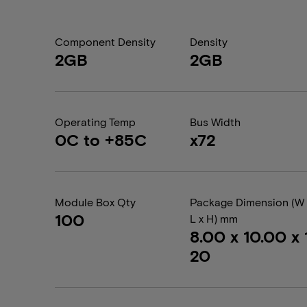
Component Density
Density
2GB
2GB
Operating Temp
Bus Width
0C to +85C
x72
Module Box Qty
Package Dimension (W 
100
L x H) mm
8.00 x 10.00 x 1
20