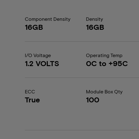
Component Density
Density
16GB
16GB
I/O Voltage
Operating Temp
1.2 VOLTS
0C to +95C
ECC
Module Box Qty
True
100