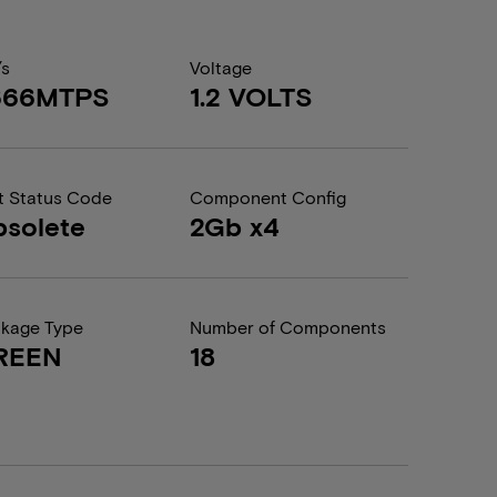
/s
Voltage
666MTPS
1.2 VOLTS
t Status Code
Component Config
solete
2Gb x4
kage Type
Number of Components
REEN
18