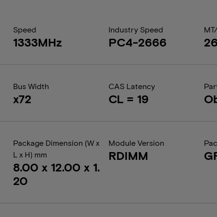
Speed
Industry Speed
MT
1333MHz
PC4-2666
2
Bus Width
CAS Latency
Par
x72
CL = 19
Ob
Package Dimension (W x
Module Version
Pac
RDIMM
G
L x H) mm
8.00 x 12.00 x 1.
20