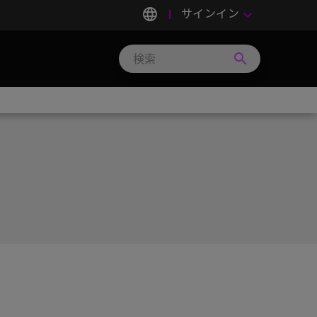
language
サインイン
keyboard_arrow_down
search
Search
Micron
Technology