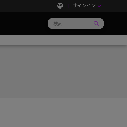
language
サインイン
keyboard_arrow_down
search
Search
Micron
Technology