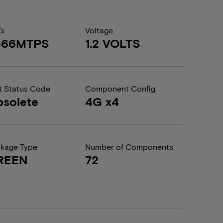
/s
Voltage
666MTPS
1.2 VOLTS
t Status Code
Component Config
solete
4G x4
kage Type
Number of Components
REEN
72