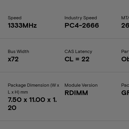
Speed
Industry Speed
MT
1333MHz
PC4-2666
2
Bus Width
CAS Latency
Par
x72
CL = 22
Ob
Package Dimension (W x
Module Version
Pac
RDIMM
G
L x H) mm
7.50 x 11.00 x 1.
20