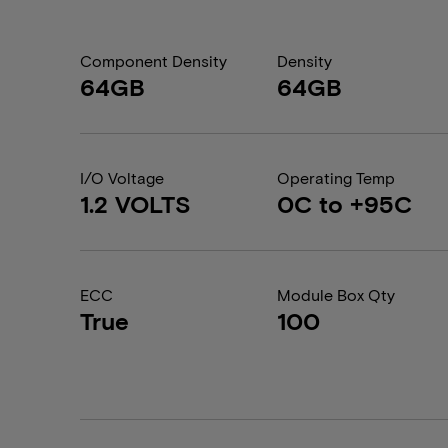
Component Density
Density
64GB
64GB
I/O Voltage
Operating Temp
1.2 VOLTS
0C to +95C
ECC
Module Box Qty
True
100