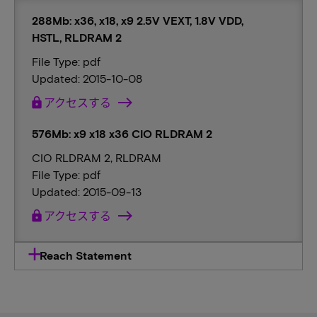
288Mb: x36, x18, x9 2.5V VEXT, 1.8V VDD,
HSTL, RLDRAM 2
File Type: pdf
Updated: 2015-10-08
lock
アクセスする
576Mb: x9 x18 x36 CIO RLDRAM 2
CIO RLDRAM 2, RLDRAM
File Type: pdf
Updated: 2015-09-13
lock
アクセスする
Reach Statement