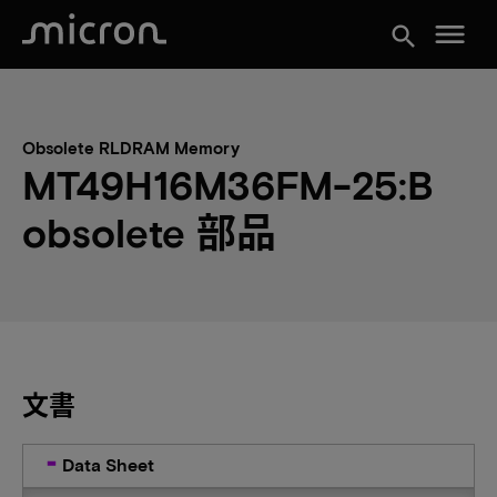
menu
search
Obsolete RLDRAM Memory
MT49H16M36FM-25:B
obsolete 部品
文書
Data Sheet