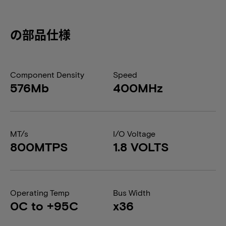
の部品仕様
Component Density
Speed
576Mb
400MHz
MT/s
I/O Voltage
800MTPS
1.8 VOLTS
Operating Temp
Bus Width
0C to +95C
x36