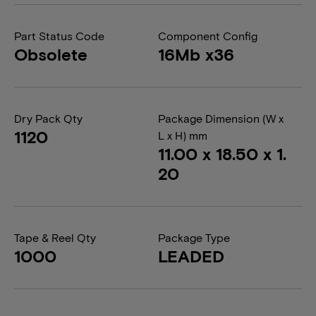
Part Status Code
Component Config
Obsolete
16Mb x36
Dry Pack Qty
Package Dimension (W x
1120
L x H) mm
11.00 x 18.50 x 1.
20
Tape & Reel Qty
Package Type
1000
LEADED