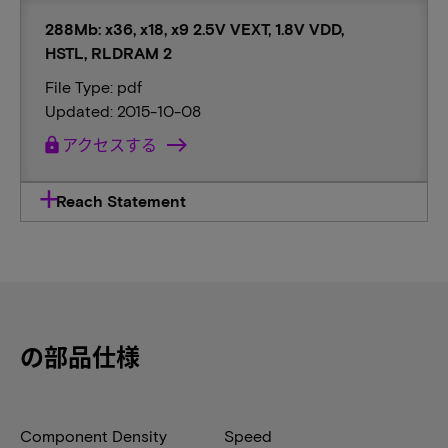
288Mb: x36, x18, x9 2.5V VEXT, 1.8V VDD,
HSTL, RLDRAM 2
File Type: pdf
Updated: 2015-10-08
lock
アクセスする
Reach Statement
の部品仕様
Component Density
Speed