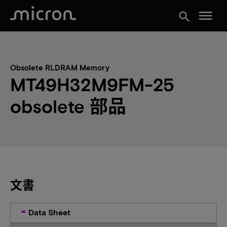
menu
search
Obsolete RLDRAM Memory
MT49H32M9FM-25
obsolete 部品
文書
Data Sheet