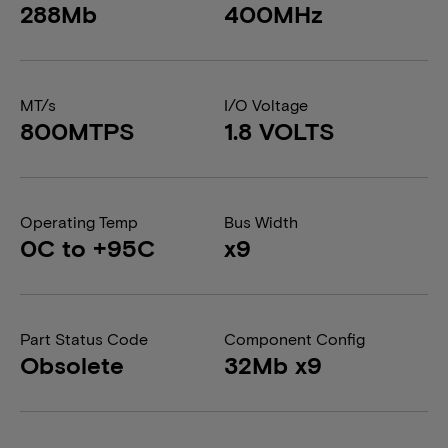
288Mb
400MHz
MT/s
I/O Voltage
800MTPS
1.8 VOLTS
Operating Temp
Bus Width
0C to +95C
x9
Part Status Code
Component Config
Obsolete
32Mb x9