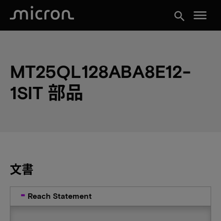
menu
search
MT25QL128ABA8E12-
1SIT 部品
文書
Reach Statement