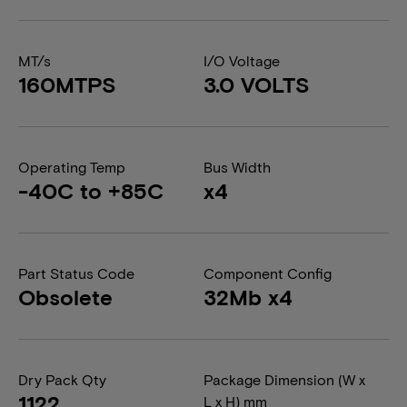
MT/s
I/O Voltage
160MTPS
3.0 VOLTS
Operating Temp
Bus Width
-40C to +85C
x4
Part Status Code
Component Config
Obsolete
32Mb x4
Dry Pack Qty
Package Dimension (W x
1122
L x H) mm