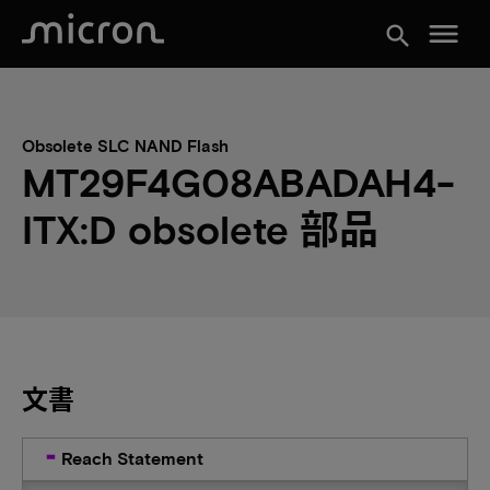
menu
search
Obsolete SLC NAND Flash
MT29F4G08ABADAH4-
ITX:D obsolete 部品
文書
Reach Statement