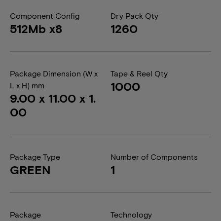
Component Config
Dry Pack Qty
512Mb x8
1260
Package Dimension (W x
Tape & Reel Qty
1000
L x H) mm
9.00 x 11.00 x 1.
00
Package Type
Number of Components
GREEN
1
Package
Technology