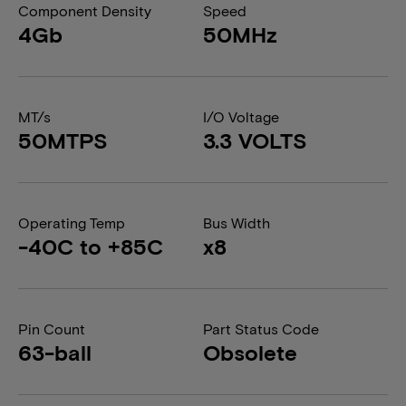
Component Density
Speed
4Gb
50MHz
MT/s
I/O Voltage
50MTPS
3.3 VOLTS
Operating Temp
Bus Width
-40C to +85C
x8
Pin Count
Part Status Code
63-ball
Obsolete