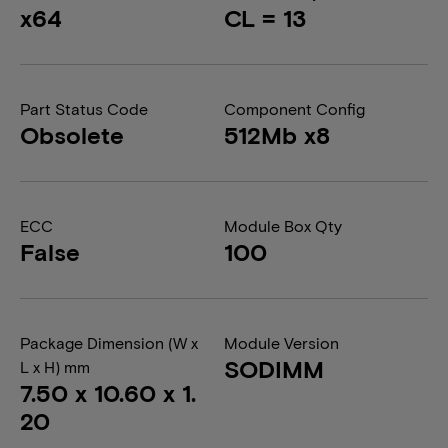
x64
CL = 13
Part Status Code
Component Config
Obsolete
512Mb x8
ECC
Module Box Qty
False
100
Package Dimension (W x
Module Version
SODIMM
L x H) mm
7.50 x 10.60 x 1.
20