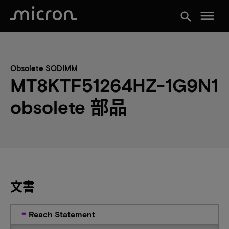
menu
search
Obsolete SODIMM
MT8KTF51264HZ-1G9N1
obsolete 部品
文書
Reach Statement