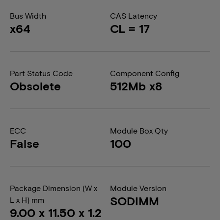
Bus Width
CAS Latency
x64
CL = 17
Part Status Code
Component Config
Obsolete
512Mb x8
ECC
Module Box Qty
False
100
Package Dimension (W x
Module Version
SODIMM
L x H) mm
9.00 x 11.50 x 1.2