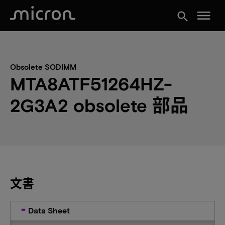
menu
search
Obsolete SODIMM
MTA8ATF51264HZ-
2G3A2 obsolete 部品
文書
Data Sheet