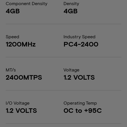
Component Density
Density
4GB
4GB
Speed
Industry Speed
1200MHz
PC4-2400
MT/s
Voltage
2400MTPS
1.2 VOLTS
I/O Voltage
Operating Temp
1.2 VOLTS
0C to +95C