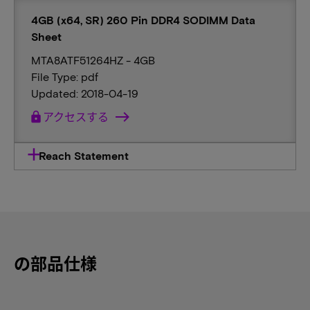
4GB (x64, SR) 260 Pin DDR4 SODIMM Data
Sheet
MTA8ATF51264HZ - 4GB
File Type: pdf
Updated: 2018-04-19
lock
アクセスする
Reach Statement
の部品仕様