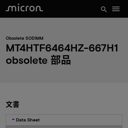
menu
search
Obsolete SODIMM
MT4HTF6464HZ-667H1
obsolete 部品
文書
Data Sheet