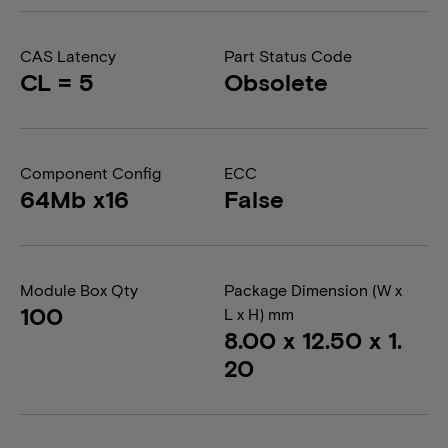
CAS Latency
Part Status Code
CL = 5
Obsolete
Component Config
ECC
64Mb x16
False
Module Box Qty
Package Dimension (W x
100
L x H) mm
8.00 x 12.50 x 1.
20