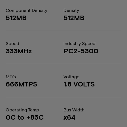
Component Density
Density
512MB
512MB
Speed
Industry Speed
333MHz
PC2-5300
MT/s
Voltage
666MTPS
1.8 VOLTS
Operating Temp
Bus Width
0C to +85C
x64