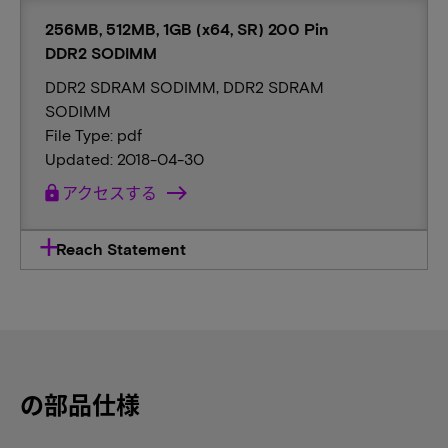
256MB, 512MB, 1GB (x64, SR) 200 Pin
DDR2 SODIMM
DDR2 SDRAM SODIMM, DDR2 SDRAM
SODIMM
File Type: pdf
Updated: 2018-04-30
lock
アクセスする
Reach Statement
の部品仕様