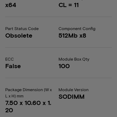
x64
CL = 11
Part Status Code
Component Config
Obsolete
512Mb x8
ECC
Module Box Qty
False
100
Package Dimension (W x
Module Version
SODIMM
L x H) mm
7.50 x 10.60 x 1.
20