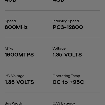
Speed
Industry Speed
800MHz
PC3-12800
MT/s
Voltage
1600MTPS
1.35 VOLTS
I/O Voltage
Operating Temp
1.35 VOLTS
0C to +95C
Bus Width
CAS Latency