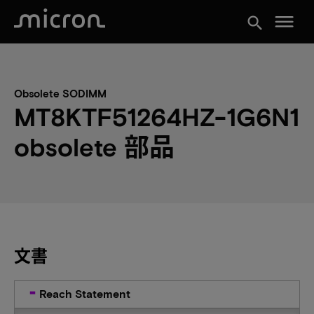
menu
search
Obsolete SODIMM
MT8KTF51264HZ-1G6N1
obsolete 部品
文書
Reach Statement