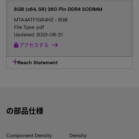
8GB (x64, SR) 260 Pin DDR4 SODIMM
MTA4ATF1G64HZ - 8GB
File Type: pdf
Updated: 2023-08-21
lock
アクセスする
Reach Statement
の部品仕様
Component Density
Density