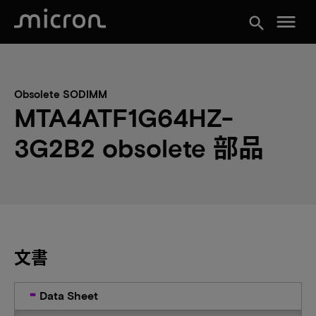
menu
search
Obsolete SODIMM
MTA4ATF1G64HZ-
3G2B2 obsolete 部品
文書
Data Sheet