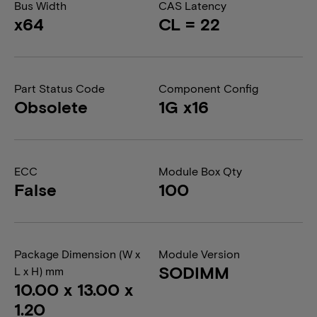
Bus Width
CAS Latency
x64
CL = 22
Part Status Code
Component Config
Obsolete
1G x16
ECC
Module Box Qty
False
100
Package Dimension (W x
Module Version
SODIMM
L x H) mm
10.00 x 13.00 x
1.20