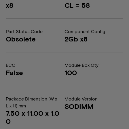
x8
CL = 58
Part Status Code
Component Config
Obsolete
2Gb x8
ECC
Module Box Qty
False
100
Package Dimension (W x
Module Version
SODIMM
L x H) mm
7.50 x 11.00 x 1.0
0