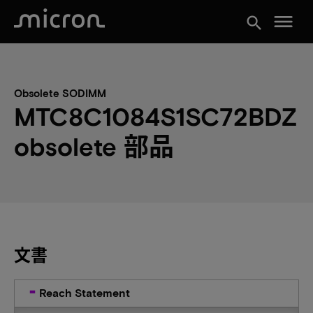
menu
search
Obsolete SODIMM
MTC8C1084S1SC72BDZ
obsolete 部品
文書
Reach Statement