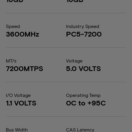
Speed
Industry Speed
3600MHz
PC5-7200
MT/s
Voltage
7200MTPS
5.0 VOLTS
I/O Voltage
Operating Temp
1.1 VOLTS
0C to +95C
Bus Width
CAS Latency