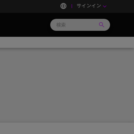
language
サインイン
keyboard_arrow_down
search
Search
Micron
Technology