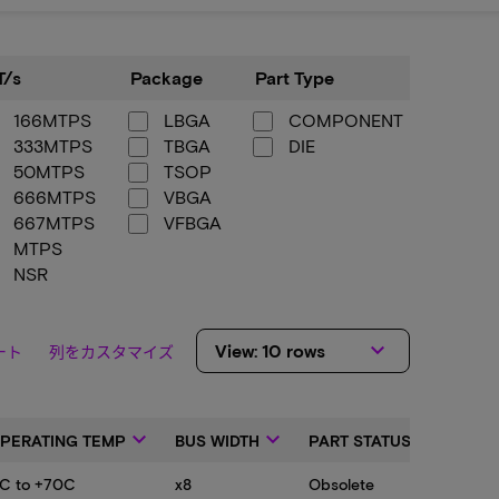
Package
Part
Pin
T/s
Package
Part Type
Pin Co
Type
Count
166MTPS
LBGA
COMPONENT
252
333MTPS
TBGA
DIE
48-
50MTPS
TSOP
666MTPS
VBGA
667MTPS
VFBGA
MTPS
NSR
NSRMTPS
keyboard_arrow_down
View: 10 rows
ート
列をカスタマイズ
keyboard_arrow_down
keyboard_arrow_down
keyboard_arrow_down
PERATING TEMP
BUS WIDTH
PART STATUS CODE
C to +70C
x8
Obsolete