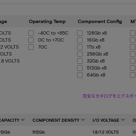
Operating
Component
MT/s
age
Operating Temp
Component Config
M
Temp
Config
VOLTS
-40C to +85C
128Gb x8
VOLTS
0C to +70C
16Gb x8
1.2 VOLTS
70C
1Tb x8
VOLTS
256Gb x8
1.8 VOLTS
32Gb x8
512Gb x8
64Gb x8
8Gb x8
完全なカタログをエクスポ
keyboard_arrow_down
keyboard_arrow_down
keyboard_arrow_down
CAPACITY
COMPONENT DENSITY
I/O VOLTAGE
O
512Gb
512Gb
1.8/1.2 VOLTS
0