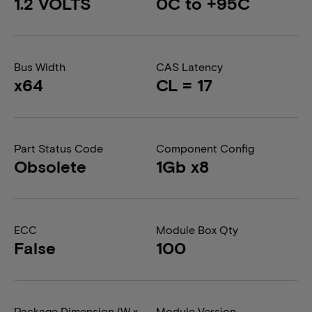
1.2 VOLTS
0C to +95C
Bus Width
CAS Latency
x64
CL = 17
Part Status Code
Component Config
Obsolete
1Gb x8
ECC
Module Box Qty
False
100
Package Dimension (W x
Module Version