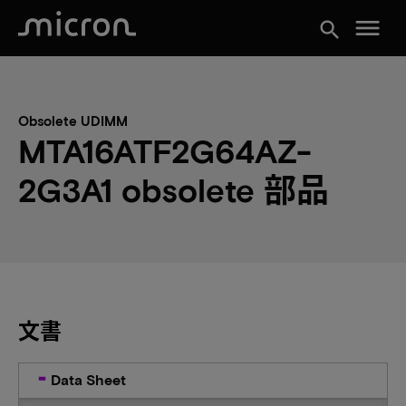
menu
search
Obsolete UDIMM
MTA16ATF2G64AZ-
2G3A1 obsolete 部品
文書
Data Sheet