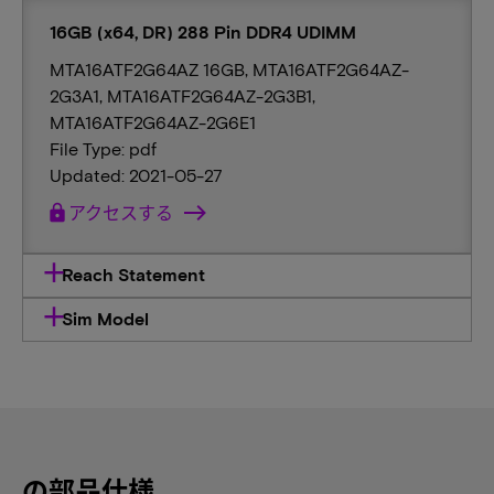
16GB (x64, DR) 288 Pin DDR4 UDIMM
MTA16ATF2G64AZ 16GB, MTA16ATF2G64AZ-
2G3A1, MTA16ATF2G64AZ-2G3B1,
MTA16ATF2G64AZ-2G6E1
File Type: pdf
Updated: 2021-05-27
lock
アクセスする
Reach Statement
Sim Model
の部品仕様