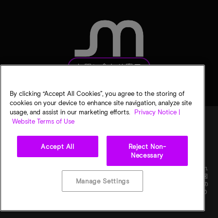
お問い合わせ窓口
By clicking “Accept All Cookies”, you agree to the storing of
cookies on your device to enhance site navigation, analyze site
usage, and assist in our marketing efforts.
Privacy Notice |
Website Terms of Use
法的通知
マイクロンのプライバシー通知
販売条件
Accept All
Reject Non-
プライバシーに関する選択
Necessary
©
2026
Micron Technology, Inc. All rights reserved. 情報、製品、仕様は予告なく変更され
ることがあります。すべての情報は何らの保証なく「現状有姿」の状態で提供されます。図
Manage Settings
画の縮尺は正確ではありません。マイクロン、マイクロンのロゴ、およびその他のすべての
マイクロンの商標はMicron Technology, Inc.に帰属します。他のすべての商標はそれぞれの
権利者に帰属します。