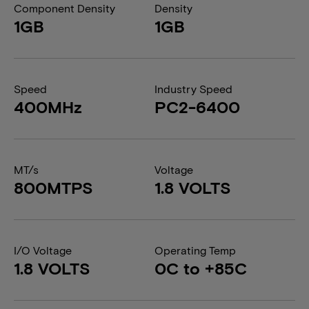
Component Density
Density
1GB
1GB
Speed
Industry Speed
400MHz
PC2-6400
MT/s
Voltage
800MTPS
1.8 VOLTS
I/O Voltage
Operating Temp
1.8 VOLTS
0C to +85C