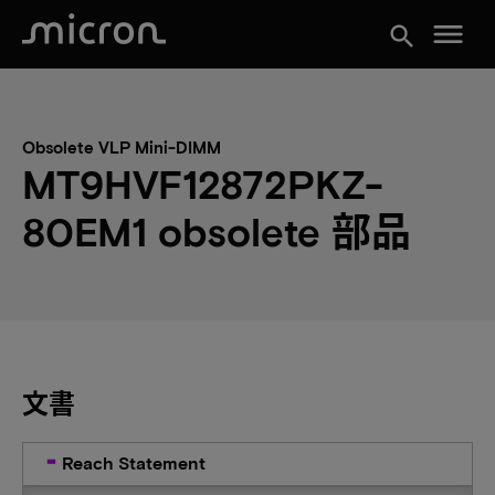
menu
search
Obsolete VLP Mini-DIMM
MT9HVF12872PKZ-
80EM1 obsolete 部品
文書
Reach Statement