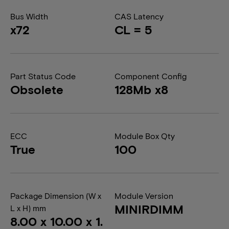
Bus Width
CAS Latency
x72
CL = 5
Part Status Code
Component Config
Obsolete
128Mb x8
ECC
Module Box Qty
True
100
Package Dimension (W x
Module Version
MINIRDIMM
L x H) mm
8.00 x 10.00 x 1.