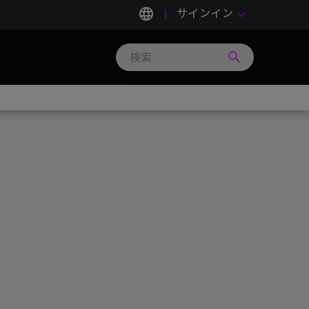
language
サインイン
keyboard_arrow_down
search
Search
Micron
Technology