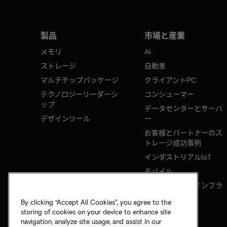
製品
市場と産業
メモリ
AI
ストレージ
自動車
マルチチップパッケージ
クライアントPC
テクノロジーリーダーシ
コンシューマー
ップ
データセンターとサーバ
デザインツール
ー
お客様とパートナーのス
トレージ成功事例
インダストリアルIoT
モバイル
ネットワークのインフラ
ストラクチャ
By clicking “Accept All Cookies”, you agree to the
storing of cookies on your device to enhance site
navigation, analyze site usage, and assist in our