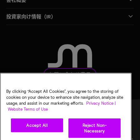
投資家向け情報（IR）
お問い合わせ窓口
By clicking “Accept All Cookies”, you agree to the storing of
cookies on your device to enhance site navigation, analyze site
usage, and assist in our marketing efforts.
Privacy Notice |
Website Terms of Use
法的通知
マイクロンのプライバシー通知
販売条件
Accept All
Reject Non-
プライバシーに関する選択
Necessary
©
2026
Micron Technology, Inc. All rights reserved. 情報、製品、仕様は予告なく変更され