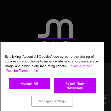
お問い合わせ窓口
By clicking “Accept All Cookies”, you agree to the storing of
cookies on your device to enhance site navigation, analyze site
usage, and assist in our marketing efforts.
Privacy Notice |
Website Terms of Use
法的通知
マイクロンのプライバシー通知
販売条件
Accept All
Reject Non-
プライバシーに関する選択
Necessary
©
2026
Micron Technology, Inc. All rights reserved. 情報、製品、仕様は予告なく変更され
ることがあります。すべての情報は何らの保証なく「現状有姿」の状態で提供されます。図
Manage Settings
画の縮尺は正確ではありません。マイクロン、マイクロンのロゴ、およびその他のすべての
マイクロンの商標はMicron Technology, Inc.に帰属します。他のすべての商標はそれぞれの
権利者に帰属します。