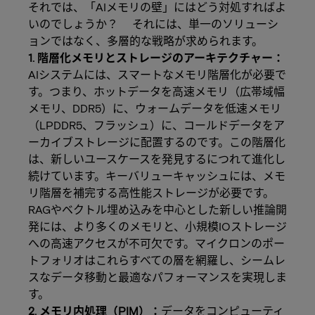
それでは、「AIメモリの壁」にはどう対処すればよ
いのでしょうか？ それには、単一のソリューシ
ョンではなく、多層的な戦略が求められます。
1. 階層化メモリとストレージのアーキテクチャー：
AIシステムには、スマートなメモリ階層化が必要で
す。つまり、ホットデータを高速メモリ（広帯域幅
メモリ、DDR5）に、ウォームデータを低速メモリ
（LPDDR5、フラッシュ）に、コールドデータをア
ーカイブストレージに配置するのです。この階層化
は、新しいユースケースを発見するにつれて進化し
続けています。キーバリューキャッシュには、メモ
リ階層を補完する高性能ストレージが必要です。
RAGやベクトル埋め込みを中心とした新しい推論開
発には、より多くのメモリと、小規模IOストレージ
への高速アクセスが不可欠です。マイクロンのポー
トフォリオはこれらすべての層を網羅し、シームレ
スなデータ移動と最適なパフォーマンスを実現しま
す。
2. メモリ内処理（PIM）：
データをコンピューティ