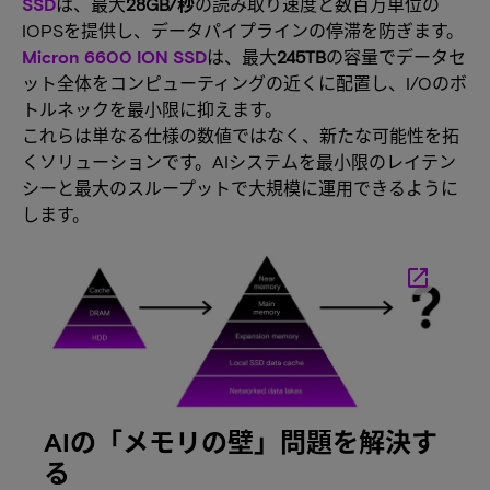
SSD
は、最大
28GB/秒
の読み取り速度と数百万単位の
IOPSを提供し、データパイプラインの停滞を防ぎます。
Micron
6600 ION SSD
は、最大
245TB
の容量でデータセ
ット全体をコンピューティングの近くに配置し、I/Oのボ
トルネックを最小限に抑えます。
これらは単なる仕様の数値ではなく、新たな可能性を拓
くソリューションです。AIシステムを最小限のレイテン
シーと最大のスループットで大規模に運用できるように
します。
launch
AIの「メモリの壁」問題を解決す
る