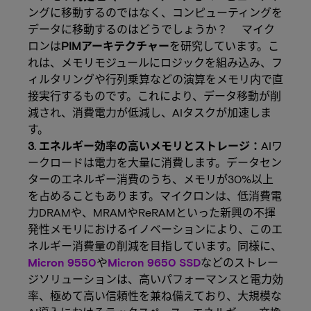
ングに移動するのではなく、コンピューティングを
データに移動するのはどうでしょうか？ マイク
ロンは
PIMアーキテクチャー
を研究しています。こ
れは、メモリモジュールにロジックを組み込み、フ
ィルタリングや行列乗算などの演算をメモリ内で直
接実行するものです。これにより、データ移動が削
減され、消費電力が低減し、AIタスクが加速しま
す。
3. エネルギー効率の高いメモリとストレージ：
AIワ
ークロードは電力を大量に消費します。データセン
ターのエネルギー消費のうち、メモリが30%以上
を占めることもあります。マイクロンは、低消費電
力DRAMや、MRAMやReRAMといった新興の不揮
発性メモリにおけるイノベーションにより、このエ
ネルギー消費量の削減を目指しています。同様に、
Micron 9550
や
Micron 9650 SSD
などのストレー
ジソリューションは、高いパフォーマンスと電力効
率、極めて高い信頼性を兼ね備えており、大規模な