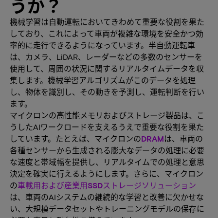
うか？
機械学習は自動運転においてきわめて重要な役割を果た
しており、これによって車両が複雑な環境を安全かつ効
率的に走行できるようになっています。半自動運転車
は、カメラ、LiDAR、レーダーなどの多数のセンサーを
使用して、周囲の状況に関するリアルタイムデータを収
集します。機械学習アルゴリズムがこのデータを処理
し、物体を識別し、その動きを予測し、運転判断を行い
ます。
マイクロンの高性能メモリおよびストレージ製品は、こ
うしたAIワークロードを支えるうえで重要な役割を果た
しています。たとえば、マイクロンの
DRAM
は、車両の
各種センサーから生成される膨大なデータの処理に必要
な速度と帯域幅を提供し、リアルタイムでの処理と意思
決定を確実に行えるようにします。さらに、マイクロン
の
車載用および産業用SSDストレージソリューション
は、車両のAIシステムの継続的な学習と改善に欠かせな
い、大規模データセットやトレーニングモデルの保存に