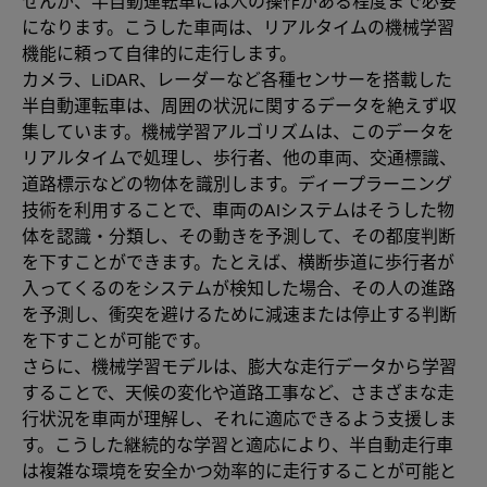
せんが、半自動運転車には人の操作がある程度まで必要
になります。こうした車両は、リアルタイムの機械学習
機能に頼って自律的に走行します。
カメラ、LiDAR、レーダーなど各種センサーを搭載した
半自動運転車は、周囲の状況に関するデータを絶えず収
集しています。機械学習アルゴリズムは、このデータを
リアルタイムで処理し、歩行者、他の車両、交通標識、
道路標示などの物体を識別します。ディープラーニング
技術を利用することで、車両のAIシステムはそうした物
体を認識・分類し、その動きを予測して、その都度判断
を下すことができます。たとえば、横断歩道に歩行者が
入ってくるのをシステムが検知した場合、その人の進路
を予測し、衝突を避けるために減速または停止する判断
を下すことが可能です。
さらに、機械学習モデルは、膨大な走行データから学習
することで、天候の変化や道路工事など、さまざまな走
行状況を車両が理解し、それに適応できるよう支援しま
す。こうした継続的な学習と適応により、半自動走行車
は複雑な環境を安全かつ効率的に走行することが可能と