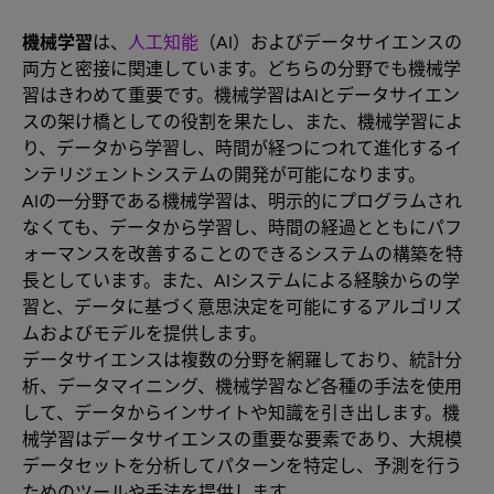
機械学習
は、
人工知能
（AI）およびデータサイエンスの
両方と密接に関連しています。どちらの分野でも機械学
習はきわめて重要です。機械学習はAIとデータサイエン
スの架け橋としての役割を果たし、また、機械学習によ
り、データから学習し、時間が経つにつれて進化するイ
ンテリジェントシステムの開発が可能になります。
AIの一分野である機械学習は、明示的にプログラムされ
なくても、データから学習し、時間の経過とともにパフ
ォーマンスを改善することのできるシステムの構築を特
長としています。また、AIシステムによる経験からの学
習と、データに基づく意思決定を可能にするアルゴリズ
ムおよびモデルを提供します。
データサイエンスは複数の分野を網羅しており、統計分
析、データマイニング、機械学習など各種の手法を使用
して、データからインサイトや知識を引き出します。機
械学習はデータサイエンスの重要な要素であり、大規模
データセットを分析してパターンを特定し、予測を行う
ためのツールや手法を提供します。