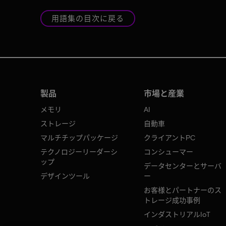
用語集の目次に戻る
製品
市場と産業
メモリ
AI
ストレージ
自動車
マルチチップパッケージ
クライアントPC
テクノロジーリーダーシ
コンシューマー
ップ
データセンターとサーバ
デザインツール
ー
お客様とパートナーのス
トレージ成功事例
インダストリアルIoT