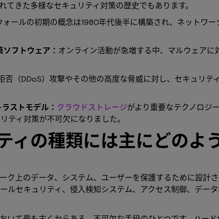
れてきた多様なセキュリティ対策の歴史でもあります。
ウォールの初期の概念は1980年代後半に構築され、ネットワ
策ソフトウェア：
オンライン活動が急増する中、マルウェアに対抗す
拒否（DDoS）攻撃やその他の高度な脅威に対し、セキュリテ
トラストモデル：
クラウドストレージ
がより重要なテクノロジ
ュリティ対策が不可欠になりました。
ティの種類には主にどのよ
ーク上のデータ、システム、ユーザーを保護するために設計さ
メールセキュリティ、侵入検知システム、アクセス制御、データ
おいて最も古くからある、不可欠な手段のひとつです。ハード