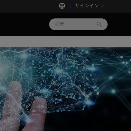
language
サインイン
keyboard_arrow_down
search
Search
Micron
Technology