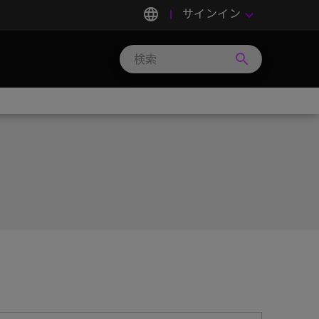
language
サインイン
keyboard_arrow_down
search
Search
Micron
Technology