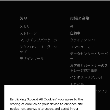
製品
市場と産業
メモリ
AI
ストレージ
自動車
マルチチップパッケージ
クライアントPC
テクノロジーリーダーシ
コンシューマー
ップ
データセンターとサーバ
デザインツール
ー
お客様とパートナーのス
トレージ成功事例
インダストリアルIoT
モバイル
ネットワークのインフラ
ストラクチャ
By clicking “Accept All Cookies”, you agree to the
storing of cookies on your device to enhance site
navigation, analyze site usage, and assist in our