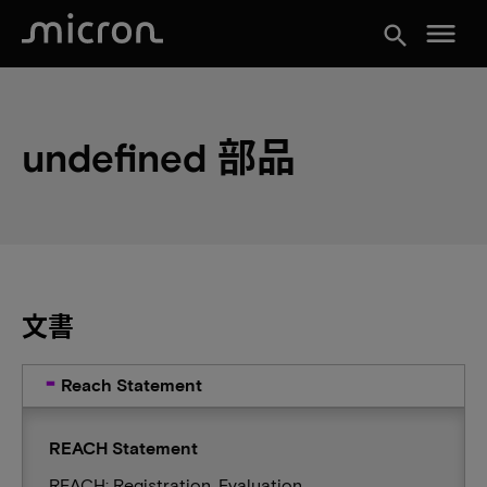
menu
search
undefined 部品
文書
Reach Statement
REACH Statement
REACH: Registration, Evaluation,