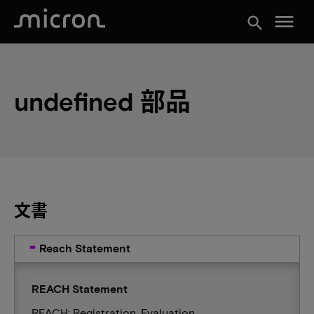
menu
search
undefined 部品
文書
Reach Statement
REACH Statement
REACH: Registration, Evaluation,