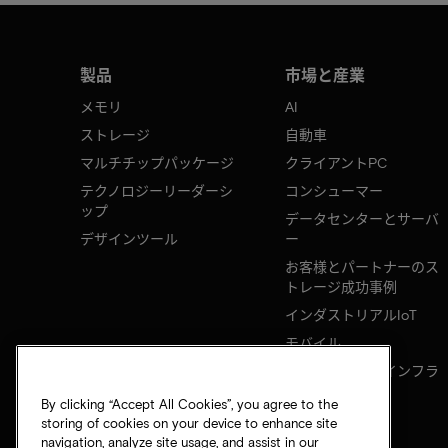
製品
市場と産業
メモリ
AI
ストレージ
自動車
マルチチップパッケージ
クライアントPC
テクノロジーリーダーシ
コンシューマー
ップ
データセンターとサーバ
デザインツール
ー
お客様とパートナーのス
トレージ成功事例
インダストリアルIoT
モバイル
ネットワークのインフラ
ストラクチャ
By clicking “Accept All Cookies”, you agree to the
storing of cookies on your device to enhance site
navigation, analyze site usage, and assist in our