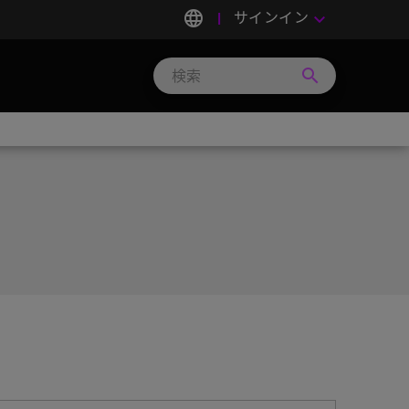
language
サインイン
keyboard_arrow_down
search
Search
Micron
Technology