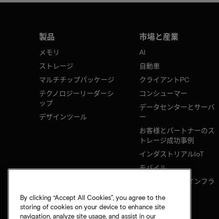
製品
市場と産業
メモリ
AI
ストレージ
自動車
マルチチップパッケージ
クライアントPC
テクノロジーリーダーシ
コンシューマー
ップ
データセンターとサーバ
デザインツール
ー
お客様とパートナーのス
トレージ成功事例
インダストリアルIoT
モバイル
ネットワークのインフラ
ストラクチャ
By clicking “Accept All Cookies”, you agree to the
storing of cookies on your device to enhance site
navigation, analyze site usage, and assist in our