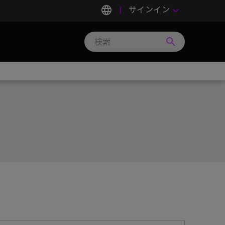
language
サインイン
keyboard_arrow_down
search
Search
Micron
Technology