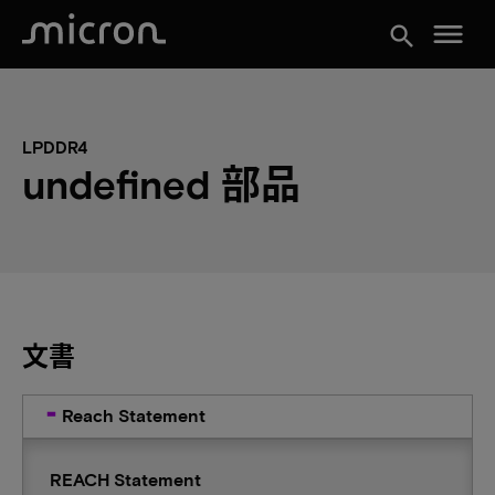
menu
search
LPDDR4
undefined 部品
文書
Reach Statement
REACH Statement