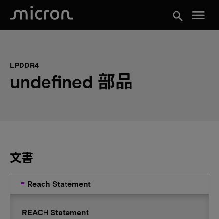
menu
search
LPDDR4
undefined 部品
文書
Reach Statement
REACH Statement