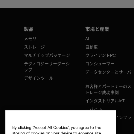
製品
市場と産業
メモリ
AI
ストレージ
自動車
マルチチップパッケージ
クライアントPC
テクノロジーリーダーシ
コンシューマー
ップ
データセンターとサーバ
デザインツール
ー
お客様とパートナーのス
トレージ成功事例
インダストリアルIoT
モバイル
ネットワークのインフラ
ストラクチャ
By clicking “Accept All Cookies”, you agree to the
storing of cookies on your device to enhance site